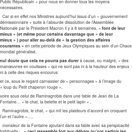
Public Républicain » pour nous en donner tous les moyens
nécessaires.
Car si en effet nos Ministres aujourd’hui issus d’un « gouvernement
démissionnaire » suite à l’absurde dissolution de l’Assemblée
Nationale par le Président Macron il y a 8 semaines, «
font de leur
mieux » (et même pour certains davantage que « de leur
mieux » ) pour aller au-delà de « la gestion des affaires
courantes »
en cette période de Jeux Olympiques au sein d’un Chaos
mondial généralisé,
nul doute que cela ne pourra pas durer
à cause, ou malgré, « des
manœuvres en coulisses » qui ne sont pas ni à la hauteur des enjeux
ni à celle des risques encourus
et ce, sous le regard carnassier de « personnages » à l’image du
« loup du Petit chaperon rouge »,
voire sous celui de Raminagrobis dans une fable de Jean de La
Fontaine… « le chat, la belette et le petit lapin » ,
Raminagrobis, le chat, « qui mit les plaideurs d’accord en croquant
l’un et l’autre »…,
monsieur de la Fontaine ajoutant dans sa fable avec sa perspicacité
habituelle :
« ceci ressemble fort aux débats qu’ont parfois les