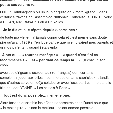
petits souverains »…
Oui, un Raminagrobis ou un loup déguisé en « mère -grand » dans
certaines travées de l’Assemblée Nationale Française, à l’ONU… voire
à l’OTAN, aux États-Unis ou à Bruxelles…
Je le dis et je le répète depuis 8 semaines :
de toute ma vie je n’ai jamais connu cela et c’est même sans doute
pire qu’avant 1939 si j’en juge par ce que m’en disaient mes parents et
grands-parents… quand j’étais enfant .
Alors oui… « tournez manège ! »… « quand c’est fini ça
recommence !
»… et « pendant ce temps là… »
(à chacun son
choix )
avec des dirigeants occidentaux (et français) dont certains
semblent « jouer aux billes » comme des enfants capricieux… tandis
que d’autres se voient déjà collaborer avec l’occupant comme dans le
film de Jean YANNE « Les chinois à Paris ».
Tout est donc possible… même le pire…
Alors faisons ensemble les efforts nécessaires dans l’unité pour que
« le moins pire », sinon le meilleur , soient encore possible.