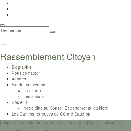
Toggle
search
form
Toggle
Rassemblement Citoyen
navigation
Biographie
Nous contacter
Adhérer
Vie du mouvement
La charte
Les statuts
Nos élus
Notre élue au Conseil Départemental du Nord
Les Carnets retrouvés de Gérard Caudron
L’espace de quelques heures « La France que j’aime… retrouvée »