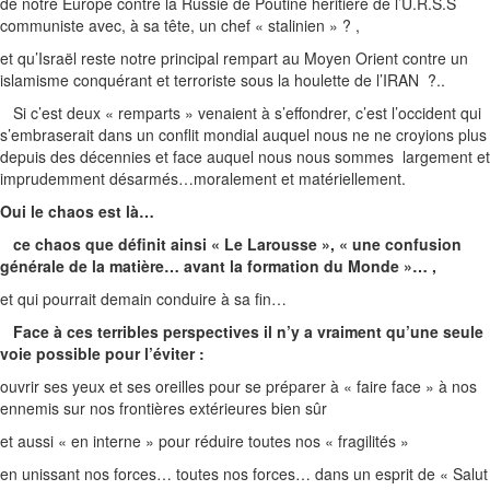
de notre Europe contre la Russie de Poutine héritière de l’U.R.S.S
communiste avec, à sa tête, un chef « stalinien » ? ,
et qu’Israël reste notre principal rempart au Moyen Orient contre un
islamisme conquérant et terroriste sous la houlette de l’IRAN ?..
Si c’est deux « remparts » venaient à s’effondrer, c’est l’occident qui
s’embraserait dans un conflit mondial auquel nous ne ne croyions plus
depuis des décennies et face auquel nous nous sommes largement et
imprudemment désarmés…moralement et matériellement.
Oui le chaos est là…
ce chaos que définit ainsi « Le Larousse », « une confusion
générale de la matière… avant la formation du Monde »… ,
et qui pourrait demain conduire à sa fin…
Face à ces terribles perspectives il n’y a vraiment qu’une seule
voie possible pour l’éviter :
ouvrir ses yeux et ses oreilles pour se préparer à « faire face » à nos
ennemis sur nos frontières extérieures bien sûr
et aussi « en interne » pour réduire toutes nos « fragilités »
en unissant nos forces… toutes nos forces… dans un esprit de « Salut