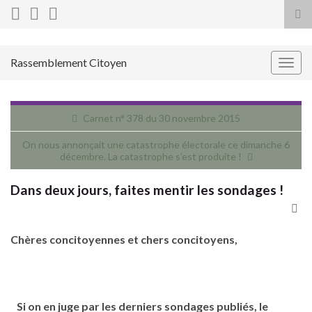
Tog
sea
for
Rassemblement Citoyen
Togg
navig
Carnet n° 378 du 30 novembre 2015
On nous annonçait une catastrophe électorale ce dimanche 6
décembre. La catastrophe s’est produite !
Dans deux jours, faites mentir les sondages !
Chères concitoyennes et chers concitoyens,
Si on en juge par les derniers sondages publiés, le