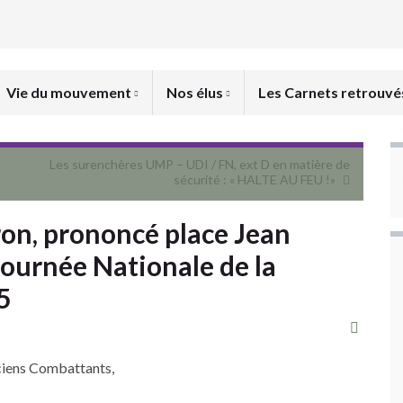
Vie du mouvement
Nos élus
Les Carnets retrouv
Les surenchères UMP – UDI / FN, ext D en matière de
sécurité : « HALTE AU FEU !»
on, prononcé place Jean
 Journée Nationale de la
5
ciens Combattants,