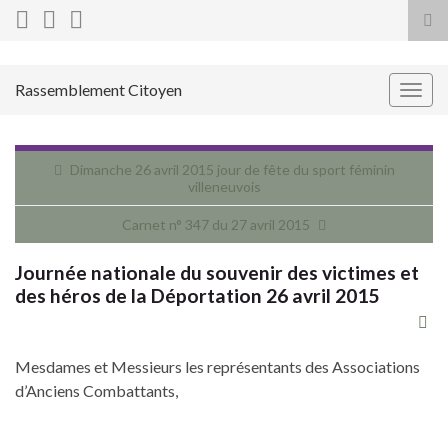
Tog
sea
for
Rassemblement Citoyen
Togg
navig
Dimanche 26 avril 2015 jour de fête du sport féminin
villeneuvois
Carnet n° 347 du 27 avril 2015
Journée nationale du souvenir des victimes et
des héros de la Déportation 26 avril 2015
Mesdames et Messieurs les représentants des Associations
d’Anciens Combattants,