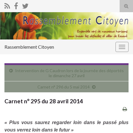
Tog
sear
for
Rassemblement Citoyen
Togg
navig
Intervention de G Caudron lors de la journée des déportés
le dimanche 27 avril
Carnet n° 296 du 5 mai 2014
Carnet n° 295 du 28 avril 2014
« Plus vous saurez regarder loin dans le passé plus
vous verrez loin dans le futur »