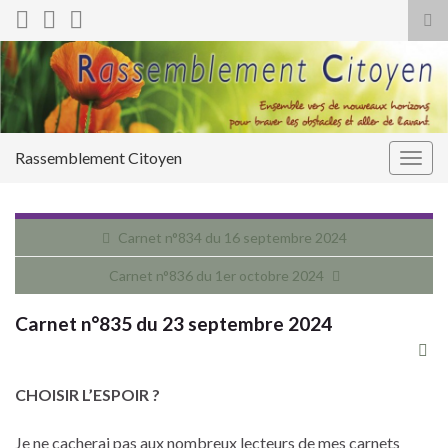
Tog
sea
for
Rassemblement Citoyen
Togg
navig
Carnet n°834 du 16 septembre 2024
Carnet n°836 du 1er octobre 2024
Carnet n°835 du 23 septembre 2024
CHOISIR L’ESPOIR ?
Je ne cacherai pas aux nombreux lecteurs de mes carnets