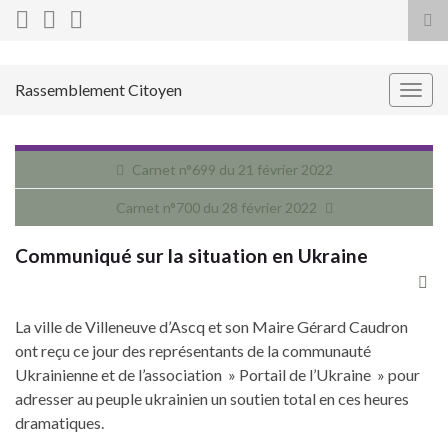
Tog
sea
for
Rassemblement Citoyen
Togg
navig
Carnet n°699 du 21 février 2022
Carnet n°700 du 28 février 2022
Communiqué sur la situation en Ukraine
La ville de Villeneuve d’Ascq et son Maire Gérard Caudron
ont reçu ce jour des représentants de la communauté
Ukrainienne et de l’association » Portail de l’Ukraine » pour
adresser au peuple ukrainien un soutien total en ces heures
dramatiques.