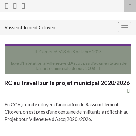
Tog
sea
for
Rassemblement Citoyen
Togg
navig
Carnet n° 523 du 8 octobre 2018
Taxe d’habitation à Villeneuve d’Ascq : pas d’augmentation de
la part communale depuis 2008
RC au travail sur le projet municipal 2020/2026
En CCA, comité citoyen d’animation de Rassemblement
Citoyen, on est près d’une centaine de militants à réfléchir au
Projet pour Villeneuve d’Ascq 2020 /2026.