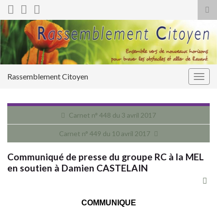
Tog
sea
for
Rassemblement Citoyen
Togg
navig
Carnet n° 448 du 3 avril 2017
Carnet n° 449 du 10 avril 2017
Communiqué de presse du groupe RC à la MEL
en soutien à Damien CASTELAIN
COMMUNIQUE