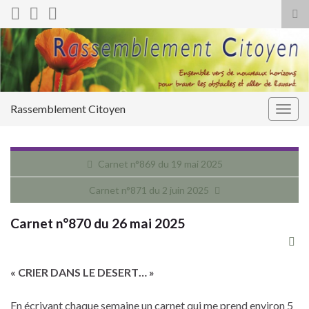
Tog
sea
for
Rassemblement Citoyen
Togg
navig
Carnet n°869 du 19 mai 2025
Carnet n°871 du 2 juin 2025
Carnet n°870 du 26 mai 2025
« CRIER DANS LE DESERT… »
En écrivant chaque semaine un carnet qui me prend environ 5